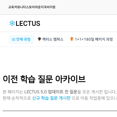
|
|
|
|
교육
커뮤니티
스토어
라운지
국비지원
전체 과정
렉터스 캠퍼스
1+1=180일 패키지 과정
이전 학습 질문 아카이브
본 페이지는
LECTUS 5.0 업데이트 전 질문
을 모은 게시판 입니다.
현재 순차적으로
신규 학습 질문 게시판
으로 이동 작업중에 있으