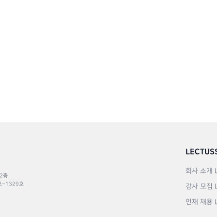
LECTUS
회사 소개
 2층
포–1329호
강사 모집
인재 채용