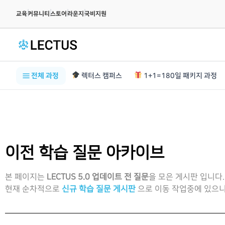
|
|
|
|
교육
커뮤니티
스토어
라운지
국비지원
전체 과정
렉터스 캠퍼스
1+1=180일 패키지 과정
이전 학습 질문 아카이브
본 페이지는
LECTUS 5.0 업데이트 전 질문
을 모은 게시판 입니다.
현재 순차적으로
신규 학습 질문 게시판
으로 이동 작업중에 있으