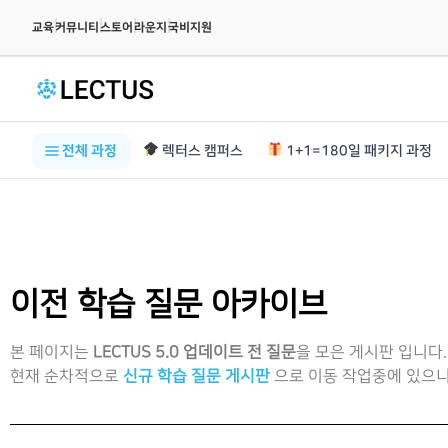
|
|
|
|
교육
커뮤니티
스토어
라운지
국비지원
전체 과정
렉터스 캠퍼스
1+1=180일 패키지 과정
이전 학습 질문 아카이브
본 페이지는
LECTUS 5.0 업데이트 전 질문
을 모은 게시판 입니다.
현재 순차적으로
신규 학습 질문 게시판
으로 이동 작업중에 있으