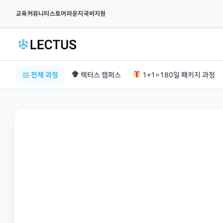
|
|
|
|
교육
커뮤니티
스토어
라운지
국비지원
전체 과정
렉터스 캠퍼스
1+1=180일 패키지 과정