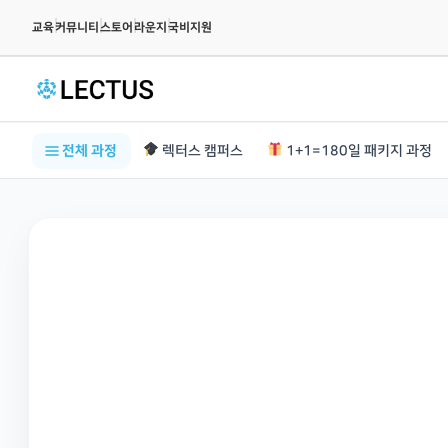
|
|
|
|
교육
커뮤니티
스토어
라운지
국비지원
전체 과정
렉터스 캠퍼스
1+1=180일 패키지 과정