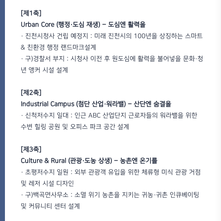
[제1축]
Urban Core (행정·도심 재생) – 도심엔 활력을
· 진천시청사 건립 예정지 : 미래 진천시의 100년을 상징하는 스마트
& 친환경 행정 랜드마크설계
· 구)경찰서 부지 : 시청사 이전 후 원도심에 활력을 불어넣을 문화·청
년 앵커 시설 설계
[제2축]
Industrial Campus (첨단 산업·워라밸) – 산단엔 숨결을
· 신척저수지 일대 : 인근 ABC 산업단지 근로자들의 워라밸을 위한
수변 힐링 공원 및 오피스 파크 공간 설계
[제3축]
Culture & Rural (관광·도농 상생) – 농촌엔 온기를
· 초평저수지 일원 : 외부 관광객 유입을 위한 체류형 미식 관광 거점
및 레저 시설 디자인
· 구)백곡면사무소 : 소멸 위기 농촌을 지키는 귀농·귀촌 인큐베이팅
및 커뮤니티 센터 설계