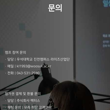
문의
캠프 참여 문의
· 담당 | 우석대학교 진천캠퍼스 라이즈산업단
· 메일 | kl1993@woosuk.ac.kr
· 전화 | 043-531-2980
참가권 결제 및 환불 문의
· 담당 | 주식회사 렉터스
· 채팅 문의 | 우측 하단 고객센터