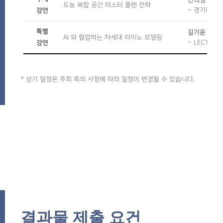
도농 복합 공간 마스터 플랜 전략
– 경기대, 
강연
특별
길기윤 건축
AI 와 협업하는 차세대 라이노 모델링
– LECTUS 
강연
* 상기 일정은 주최 측의 사정에 따라 일정이 변경될 수 있습니다.
결과물 제출 요건